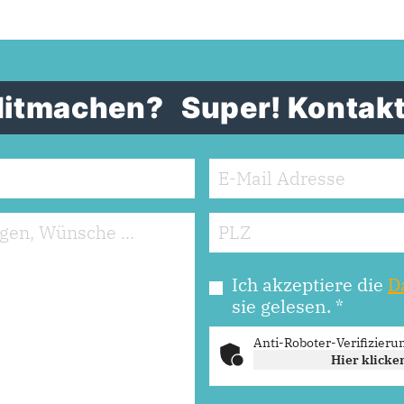
 Mitmachen?
Super! Kontakt
Ich akzeptiere die
D
sie gelesen.
*
Anti-Roboter-Verifizieru
Hier klicke