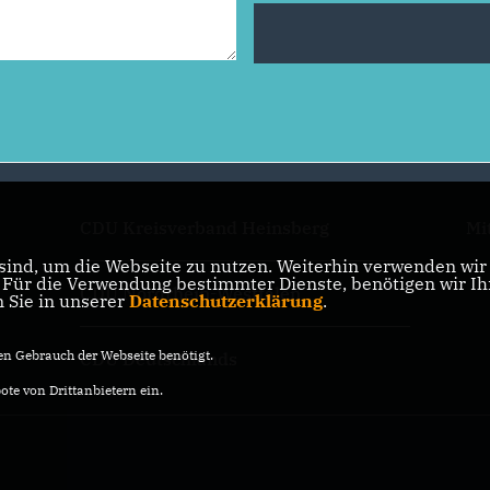
CDU Kreisverband Heinsberg
Mi
ind, um die Webseite zu nutzen. Weiterhin verwenden wir D
ür die Verwendung bestimmter Dienste, benötigen wir Ihre
CDU Nordrhein-Westfalen
n Sie in unserer
Datenschutzerklärung
.
n Gebrauch der Webseite benötigt.
CDU Deutschlands
te von Drittanbietern ein.