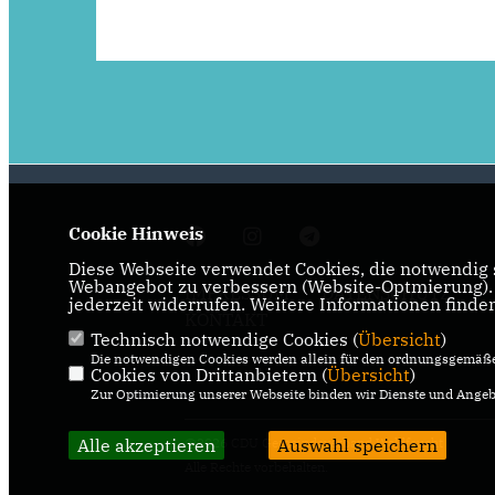
Cookie Hinweis
Diese Webseite verwendet Cookies, die notwendig s
Webangebot zu verbessern (Website-Optmierung). F
IMPRESSUM
DATENSCHUTZ
jederzeit widerrufen. Weitere Informationen finde
KONTAKT
Technisch notwendige Cookies (
Übersicht
)
Die notwendigen Cookies werden allein für den ordnungsgemäße
Cookies von Drittanbietern (
Übersicht
)
Zur Optimierung unserer Webseite binden wir Dienste und Angebo
Alle akzeptieren
@2026 CDU Gemeindeverband Waldfeucht
Auswahl speichern
Alle Rechte vorbehalten.