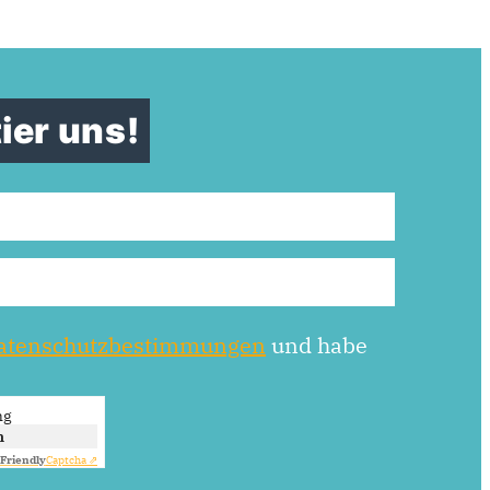
ier uns!
atenschutzbestimmungen
und habe
ng
n
Friendly
Captcha ⇗